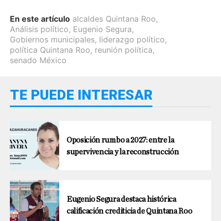
En este artículo
alcaldes Quintana Roo
,
Análisis político
,
Eugenio Segura
,
Gobiernos municipales
,
liderazgo político
,
política Quintana Roo
,
reunión política
,
senado México
TE PUEDE INTERESAR
Oposición rumbo a 2027: entre la
supervivencia y la reconstrucción
Eugenio Segura destaca histórica
calificación crediticia de Quintana Roo