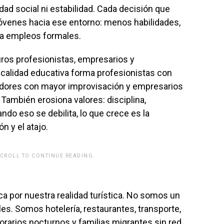
idad social ni estabilidad. Cada decisión que
jóvenes hacia ese entorno: menos habilidades,
a empleos formales.
uros profesionistas, empresarios y
calidad educativa forma profesionistas con
dores con mayor improvisación y empresarios
También erosiona valores: disciplina,
ndo eso se debilita, lo que crece es la
ón y el atajo.
SCROLL TO CONTINUE READING.
rwp id="243463"]
ca por nuestra realidad turística. No somos un
es. Somos hotelería, restaurantes, transporte,
horarios nocturnos y familias migrantes sin red