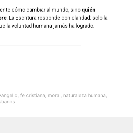
mente cómo cambiar al mundo, sino
quién
bre
. La Escritura responde con claridad: solo la
que la voluntad humana jamás ha logrado.
vangelio
,
fe cristiana
,
moral
,
naturaleza humana
,
stianos