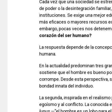
Cada vez que una sociedad se estreme
de poder o la desintegración familiar,
instituciones. Se exige una mejor ed
más eficaces o mayores recursos ec
embargo, pocas veces nos detenemo
corazón del ser humano?
La respuesta depende de la concepc
humana.
En la actualidad predominan tres gr
sostiene que el hombre es bueno por 
corrompe. Desde esta perspectiva, si
bondad innata del individuo.
La segunda, inspirada en el realismo 
egoísmo y al conflicto. La conocid
lupus
—“el hombre es un lobo para el 