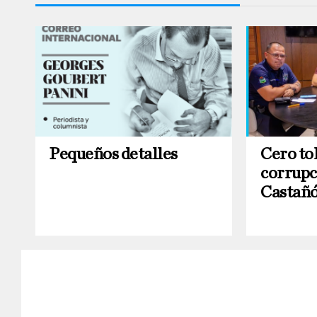
Pequeños detalles
Cero tol
corrupc
Castañó