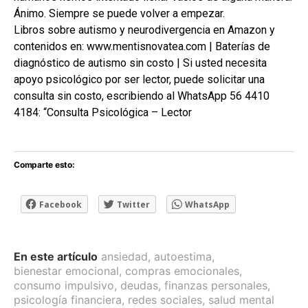
Ánimo. Siempre se puede volver a empezar.
Libros sobre autismo y neurodivergencia en Amazon y
contenidos en: www.mentisnovatea.com | Baterías de
diagnóstico de autismo sin costo | Si usted necesita
apoyo psicológico por ser lector, puede solicitar una
consulta sin costo, escribiendo al WhatsApp 56 4410
4184: “Consulta Psicológica – Lector
Comparte esto:
Facebook
Twitter
WhatsApp
En este artículo
ansiedad
,
autoestima
,
bienestar emocional
,
compras emocionales
,
consumo impulsivo
,
deudas
,
finanzas personales
,
psicología financiera
,
redes sociales
,
salud mental