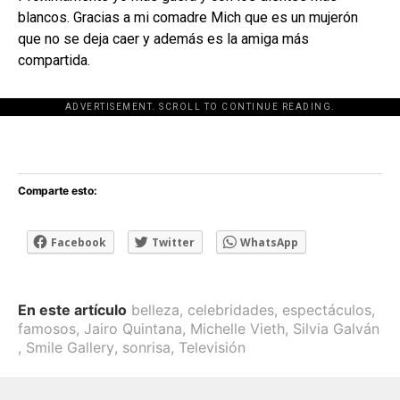
blancos. Gracias a mi comadre Mich que es un mujerón
que no se deja caer y además es la amiga más
compartida.
ADVERTISEMENT. SCROLL TO CONTINUE READING.
[adsforwp id="243463"]
Comparte esto:
Facebook
Twitter
WhatsApp
En este artículo
belleza
,
celebridades
,
espectáculos
,
famosos
,
Jairo Quintana
,
Michelle Vieth
,
Silvia Galván
,
Smile Gallery
,
sonrisa
,
Televisión