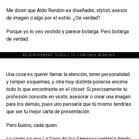
Me dicen que Aldo Rendón es diseñador, stylist, asesor
de imagen o algo por el estilo. ¿De verdad?
Porque yo lo veo vestido y parece botarga. Pero botarga
de verdad.
ADVERTISEMENT. SCROLL TO CONTINUE READING.
[adsforwp id="243463"]
Una cosa es querer llamar la atención, tener personalidad
y romper esquemas, y otra muy distinta ponerse encima
todo lo que encontraste en el clóset. Si precisamente tu
profesión consiste en vestir, asesorar o crear una imagen
para los demás, pues uno pensaría que tú mismo tendrías
que ser tu mejor carta de presentación.
Pero bueno, cada quien.
Lo cierto es que La Casa de los Famosos continúa dando