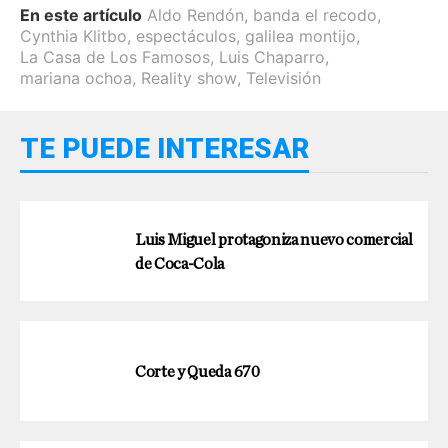
En este artículo
Aldo Rendón
,
banda el recodo
,
Cynthia Klitbo
,
espectáculos
,
galilea montijo
,
La Casa de Los Famosos
,
Luis Chaparro
,
mariana ochoa
,
Reality show
,
Televisión
TE PUEDE INTERESAR
Luis Miguel protagoniza nuevo comercial
de Coca-Cola
Corte y Queda 670