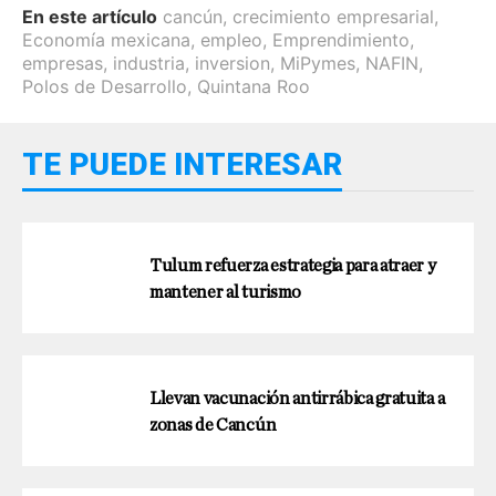
En este artículo
cancún
,
crecimiento empresarial
,
Economía mexicana
,
empleo
,
Emprendimiento
,
empresas
,
industria
,
inversion
,
MiPymes
,
NAFIN
,
Polos de Desarrollo
,
Quintana Roo
TE PUEDE INTERESAR
Tulum refuerza estrategia para atraer y
mantener al turismo
Llevan vacunación antirrábica gratuita a
zonas de Cancún