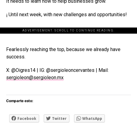
It needs to learn how to help businesses grow.
¡ Until next week, with new challenges and opportunities!
ADVERTISEMENT. SCROLL TO CONTINUE READING.
[adsforwp id="243463"]
Fearlessly reaching the top, because we already have
success.
X: @Oigres14 | IG: @sergioleoncervantes | Mail:
sergioleon@sergioleon.mx
Comparte esto:
Facebook
Twitter
WhatsApp