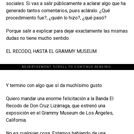
sociales. Si vas a salir públicamente a aclarar algo que ha
generado tantos comentarios, pues acláralo. ¿Qué
procedimiento fue?, ¿quién lo hizo?, ¿qué pasó?
Porque salir a explicar para dejar exactamente las mismas
dudas no tiene mucho sentido.
EL RECODO, HASTA EL GRAMMY MUSEUM
ADVERTISEMENT. SCROLL TO CONTINUE READING.
[adsforwp id="243463"]
Y termino con algo que sí da muchísimo gusto.
Quiero mandar una enorme felicitación a la Banda El
Recodo de Don Cruz Lizárraga, que estrenó una
exposición en el Grammy Museum de Los Ángeles,
California.
No es cualquier cosa. Estamos hablando de una