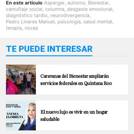
En este artículo
Asperger
,
autismo
,
Bienestar
,
camuflaje social
,
columna
,
desgaste emocional
,
diagnóstico tardío
,
neurodivergencia
,
Pedro Linares Manuel
,
psicología
,
salud mental
,
terapia
,
voces
TE PUEDE INTERESAR
Caravanas del Bienestar ampliarán
servicios federales en Quintana Roo
El nuevo lujo es vivir en un hogar
saludable