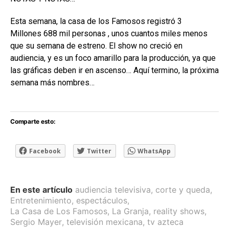
Esta semana, la casa de los Famosos registró 3
Millones 688 mil personas , unos cuantos miles menos
que su semana de estreno. El show no creció en
audiencia, y es un foco amarillo para la producción, ya que
las gráficas deben ir en ascenso… Aquí termino, la próxima
semana más nombres…
Comparte esto:
Facebook
Twitter
WhatsApp
En este artículo
audiencia televisiva
,
corte y queda
,
Entretenimiento
,
espectáculos
,
La Casa de Los Famosos
,
La Granja
,
reality shows
,
Sergio Mayer
,
televisión mexicana
,
tv azteca