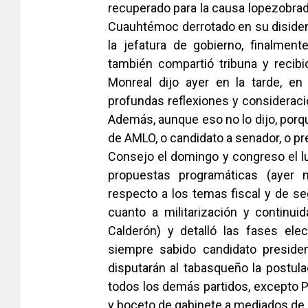
recuperado para la causa lopezobrado
Cuauhtémoc derrotado en su disiden
la jefatura de gobierno, finalmen
también compartió tribuna y recib
Monreal dijo ayer en la tarde, e
profundas reflexiones y consideraci
Además, aunque eso no lo dijo, porq
de AMLO, o candidato a senador, o pr
Consejo el domingo y congreso el l
propuestas programáticas (ayer
respecto a los temas fiscal y de se
cuanto a militarización y continui
Calderón) y detalló las fases elec
siempre sabido candidato preside
disputarán al tabasqueño la postula
todos los demás partidos, excepto P
y boceto de gabinete a mediados de 