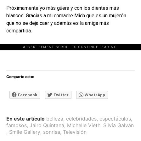
Próximamente yo más güera y con los dientes más
blancos. Gracias a mi comadre Mich que es un mujerón
que no se deja caer y además es la amiga más
compartida.
ADVERTISEMENT. SCROLL TO CONTINUE READING.
[adsforwp id="243463"]
Comparte esto:
Facebook
Twitter
WhatsApp
En este artículo
belleza
,
celebridades
,
espectáculos
,
famosos
,
Jairo Quintana
,
Michelle Vieth
,
Silvia Galván
,
Smile Gallery
,
sonrisa
,
Televisión