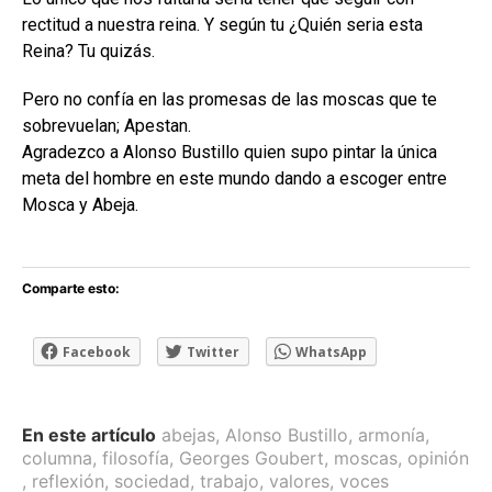
rectitud a nuestra reina. Y según tu ¿Quién seria esta
Reina? Tu quizás.
Pero no confía en las promesas de las moscas que te
sobrevuelan; Apestan.
Agradezco a Alonso Bustillo quien supo pintar la única
meta del hombre en este mundo dando a escoger entre
Mosca y Abeja.
Comparte esto:
Facebook
Twitter
WhatsApp
En este artículo
abejas
,
Alonso Bustillo
,
armonía
,
columna
,
filosofía
,
Georges Goubert
,
moscas
,
opinión
,
reflexión
,
sociedad
,
trabajo
,
valores
,
voces