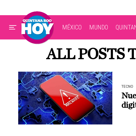
MÉXICO
MUNDO
QUINTA
ALL POSTS 
TECNO
Nue
digi