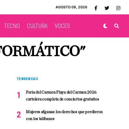
AGOSTO 09, 2026
TECNO
CULTURA
VOCES
NFORMÁTICO"
TENDENCIAS
Feria del Carmen Playa del Carmen 2026:
cartelera completa de conciertos gratuitos
Mujeres afganas: los derechos que perdieron
con los talibanes