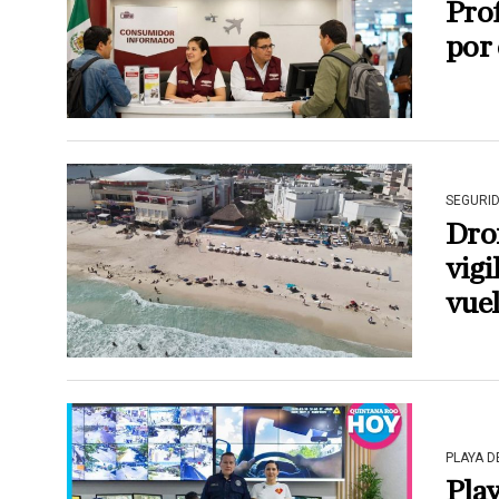
Pro
por 
SEGURI
Dro
vigi
vue
PLAYA 
Play