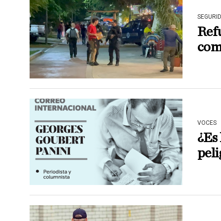
SEGURI
Refu
com
VOCES
¿Es 
peli