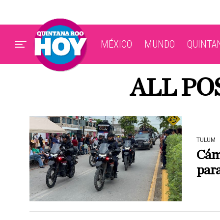
MÉXICO
MUNDO
QUINTA
ALL PO
TULUM
Cám
para