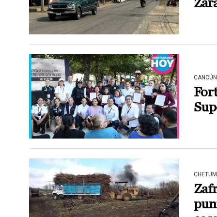
Zar
CANCÚN
Fort
Sup
CHETUM
Zafr
pun