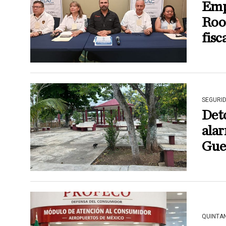
Empr
Roo 
fisc
SEGURI
Det
alar
Gue
QUINTA