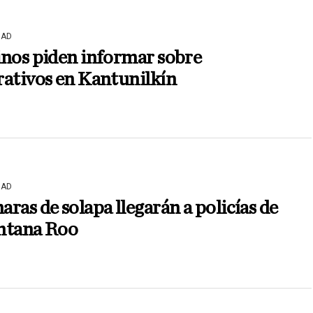
DAD
inos piden informar sobre
rativos en Kantunilkín
DAD
ras de solapa llegarán a policías de
ntana Roo