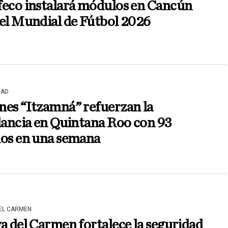
feco instalará módulos en Cancún
el Mundial de Fútbol 2026
DAD
nes “Itzamná” refuerzan la
lancia en Quintana Roo con 93
los en una semana
DEL CARMEN
a del Carmen fortalece la seguridad