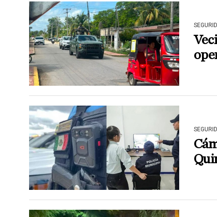
SEGURI
Vec
ope
SEGURI
Cáma
Qui