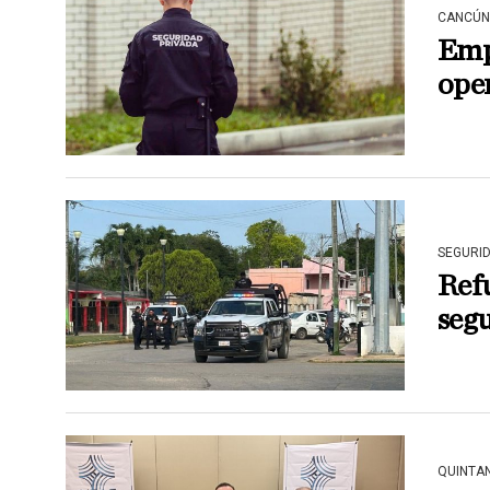
CANCÚN
Empr
ope
SEGURI
Refu
segu
QUINTA