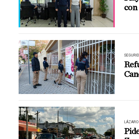
con 
SEGURI
Refu
Can
LÁZARO
Pide