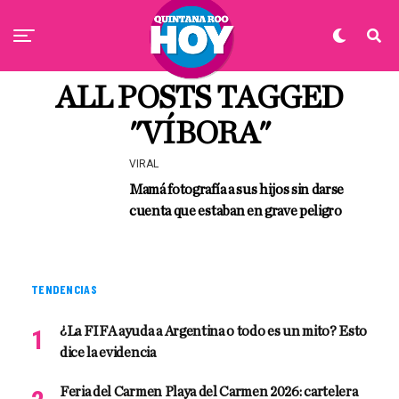
ALL POSTS TAGGED
"VÍBORA"
VIRAL
Mamá fotografía a sus hijos sin darse
cuenta que estaban en grave peligro
TENDENCIAS
¿La FIFA ayuda a Argentina o todo es un mito? Esto
dice la evidencia
Feria del Carmen Playa del Carmen 2026: cartelera