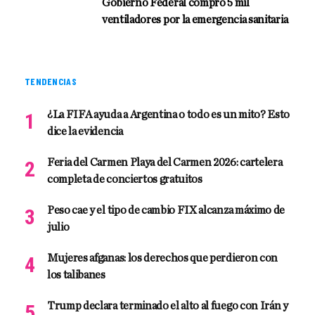
Gobierno Federal compró 5 mil
ventiladores por la emergencia sanitaria
TENDENCIAS
¿La FIFA ayuda a Argentina o todo es un mito? Esto
dice la evidencia
Feria del Carmen Playa del Carmen 2026: cartelera
completa de conciertos gratuitos
Peso cae y el tipo de cambio FIX alcanza máximo de
julio
Mujeres afganas: los derechos que perdieron con
los talibanes
Trump declara terminado el alto al fuego con Irán y