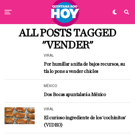
ALL POSTS TAGGED
"VENDER"
VIRAL
Por humillar a niña de bajos recursos, su
tía lo pone a vender chicles
MÉXICO
Dos Bocas apuntalará a México
VIRAL
El curioso ingrediente de los ‘cochinitos’
(VIDEO)