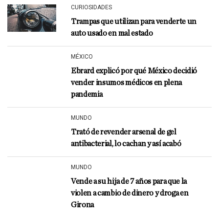
CURIOSIDADES
Trampas que utilizan para venderte un
auto usado en mal estado
MÉXICO
Ebrard explicó por qué México decidió
vender insumos médicos en plena
pandemia
MUNDO
Trató de revender arsenal de gel
antibacterial, lo cachan y así acabó
MUNDO
Vende a su hija de 7 años para que la
violen a cambio de dinero y droga en
Girona