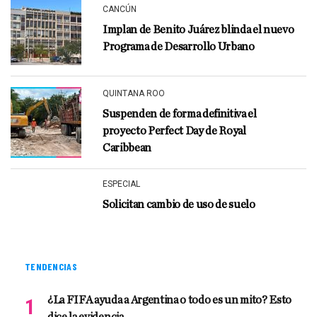
CANCÚN
Implan de Benito Juárez blinda el nuevo
Programa de Desarrollo Urbano
QUINTANA ROO
Suspenden de forma definitiva el
proyecto Perfect Day de Royal
Caribbean
ESPECIAL
Solicitan cambio de uso de suelo
TENDENCIAS
¿La FIFA ayuda a Argentina o todo es un mito? Esto