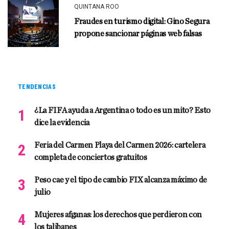
QUINTANA ROO
Fraudes en turismo digital: Gino Segura
propone sancionar páginas web falsas
TENDENCIAS
¿La FIFA ayuda a Argentina o todo es un mito? Esto
dice la evidencia
Feria del Carmen Playa del Carmen 2026: cartelera
completa de conciertos gratuitos
Peso cae y el tipo de cambio FIX alcanza máximo de
julio
Mujeres afganas: los derechos que perdieron con
los talibanes