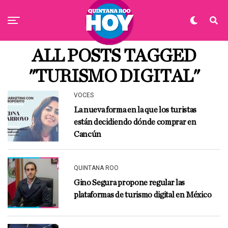
ALL POSTS TAGGED
"TURISMO DIGITAL"
VOCES
La nueva forma en la que los turistas
están decidiendo dónde comprar en
Cancún
QUINTANA ROO
Gino Segura propone regular las
plataformas de turismo digital en México