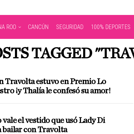
NA ROO
CANCÚN
SEGURIDAD
100% DEPORTES
OSTS TAGGED "TRA
n Travolta estuvo en Premio Lo
tro ¡y Thalía le confesó su amor!
 vale el vestido que usó Lady Di
 bailar con Travolta