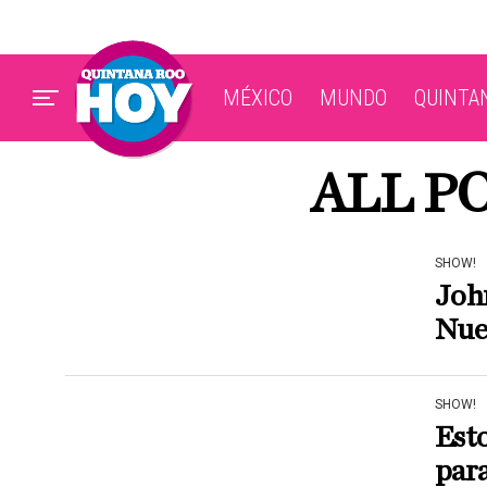
MÉXICO
MUNDO
QUINTA
ALL P
SHOW!
Joh
Nues
SHOW!
Esto
para