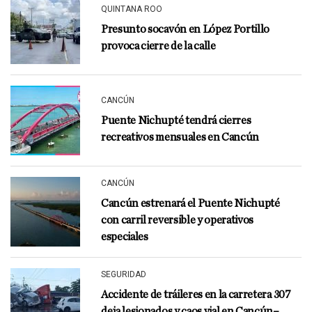
QUINTANA ROO
Presunto socavón en López Portillo
provoca cierre de la calle
CANCÚN
Puente Nichupté tendrá cierres
recreativos mensuales en Cancún
CANCÚN
Cancún estrenará el Puente Nichupté
con carril reversible y operativos
especiales
SEGURIDAD
Accidente de tráileres en la carretera 307
deja lesionados y caos vial en Cancún–