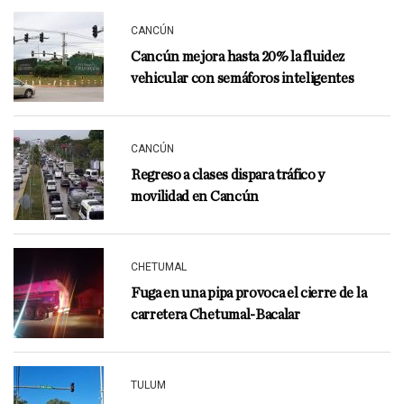
CANCÚN
Cancún mejora hasta 20% la fluidez
vehicular con semáforos inteligentes
CANCÚN
Regreso a clases dispara tráfico y
movilidad en Cancún
CHETUMAL
Fuga en una pipa provoca el cierre de la
carretera Chetumal-Bacalar
TULUM