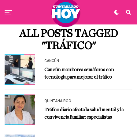
ALL POSTS TAGGED
"TRÁFICO"
CANCÚN
Cancún monitorea semáforos con
tecnología para mejorar el tráfico
QUINTANA ROO
Tráfico diario afecta la salud mental y la
convivencia familiar: especialistas