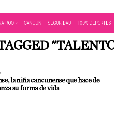
NA ROO
CANCÚN
SEGURIDAD
100% DEPORTES
 TAGGED "TALENTO
A
e, la niña cancunense que hace de
anza su forma de vida