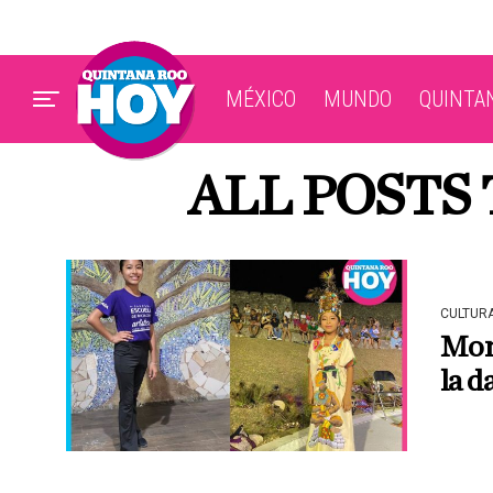
MÉXICO
MUNDO
QUINTA
ALL POSTS
CULTUR
Mons
la d