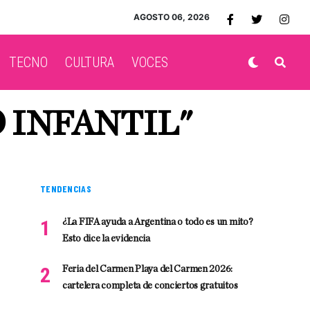
AGOSTO 06, 2026
TECNO
CULTURA
VOCES
 INFANTIL"
TENDENCIAS
¿La FIFA ayuda a Argentina o todo es un mito?
Esto dice la evidencia
Feria del Carmen Playa del Carmen 2026:
cartelera completa de conciertos gratuitos