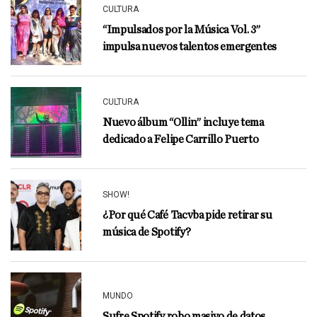
CULTURA
“Impulsados por la Música Vol. 3”
impulsa nuevos talentos emergentes
CULTURA
Nuevo álbum “Ollin” incluye tema
dedicado a Felipe Carrillo Puerto
SHOW!
¿Por qué Café Tacvba pide retirar su
música de Spotify?
MUNDO
Sufre Spotify robo masivo de datos