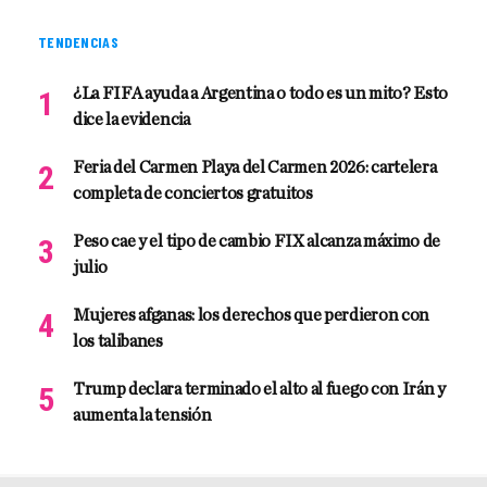
TENDENCIAS
¿La FIFA ayuda a Argentina o todo es un mito? Esto
dice la evidencia
Feria del Carmen Playa del Carmen 2026: cartelera
completa de conciertos gratuitos
Peso cae y el tipo de cambio FIX alcanza máximo de
julio
Mujeres afganas: los derechos que perdieron con
los talibanes
Trump declara terminado el alto al fuego con Irán y
aumenta la tensión