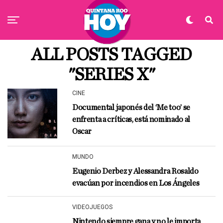
ALL POSTS TAGGED
"SERIES X"
CINE
Documental japonés del ‘Me too’ se
enfrenta a críticas, está nominado al
Oscar
MUNDO
Eugenio Derbez y Alessandra Rosaldo
evacúan por incendios en Los Ángeles
VIDEOJUEGOS
Nintendo siempre gana y no le importa