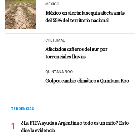
MÉXICO
México en alerta: la sequía afecta a más
del 55% del territorio nacional
CHETUMAL
Afectados cañeros del sur por
torrenciales lluvias
QUINTANA ROO
Golpea cambio climático a Quintana Roo
TENDENCIAS
¿La FIFA ayuda a Argentina o todo es un mito? Esto
dice la evidencia