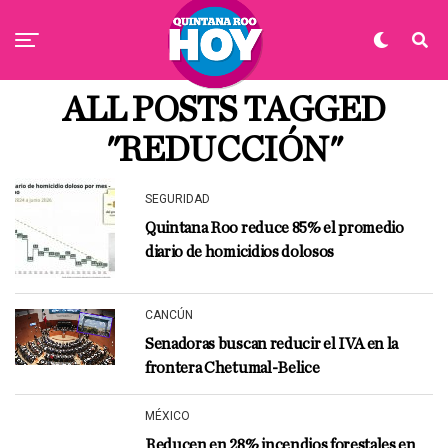
ALL POSTS TAGGED
"REDUCCIÓN"
SEGURIDAD
Quintana Roo reduce 85% el promedio
diario de homicidios dolosos
CANCÚN
Senadoras buscan reducir el IVA en la
frontera Chetumal-Belice
MÉXICO
Reducen en 28% incendios forestales en