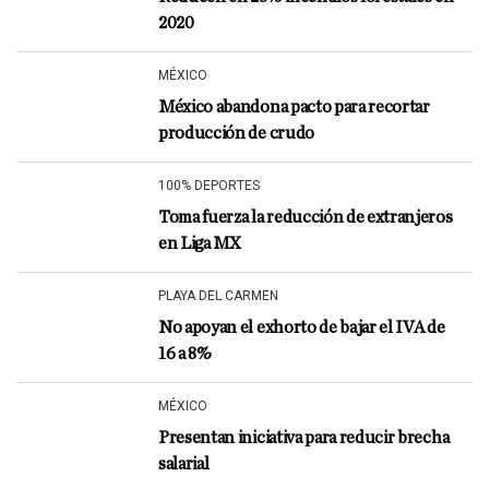
2020
MÉXICO
México abandona pacto para recortar
producción de crudo
100% DEPORTES
Toma fuerza la reducción de extranjeros
en Liga MX
PLAYA DEL CARMEN
No apoyan el exhorto de bajar el IVA de
16 a 8%
MÉXICO
Presentan iniciativa para reducir brecha
salarial