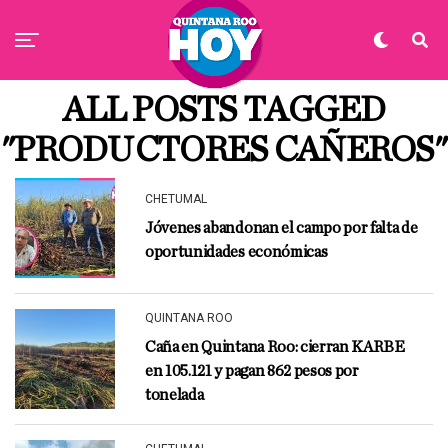
ALL POSTS TAGGED
"PRODUCTORES CAÑEROS"
CHETUMAL
Jóvenes abandonan el campo por falta de
oportunidades económicas
QUINTANA ROO
Caña en Quintana Roo: cierran KARBE
en 105.121 y pagan 862 pesos por
tonelada