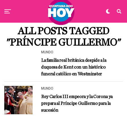
ALL POSTS TAGGED
"PRÍNCIPE GUILLERMO"
MUNDO
La familia real británica despide a la
duquesa de Kent con un histórico
funeral católico en Westminster
MUNDO
Rey Carlos III empeora y la Corona ya
prepara al Príncipe Guillermo para la
sucesión