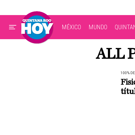
MÉXICO
MUNDO
QUINTA
ALL 
100% D
Fisi
títu