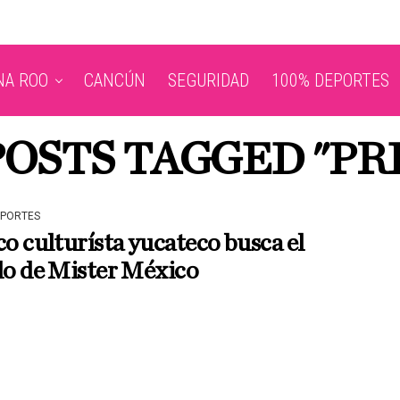
NA ROO
CANCÚN
SEGURIDAD
100% DEPORTES
POSTS TAGGED "PR
EPORTES
co culturísta yucateco busca el
lo de Mister México