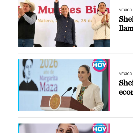
MÉXICO
She
lla
MÉXICO
She
econ