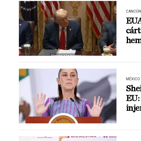
CANCÚN
EUA 
cárt
hem
MÉXICO
She
EU:
inje