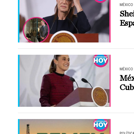
MÉXICO
She
Espa
MÉXICO
Méxi
Cuba
POLÍTIC