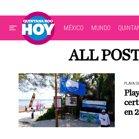
MÉXICO
MUNDO
QUINTA
ALL POST
PLAYA 
Pla
cert
en 