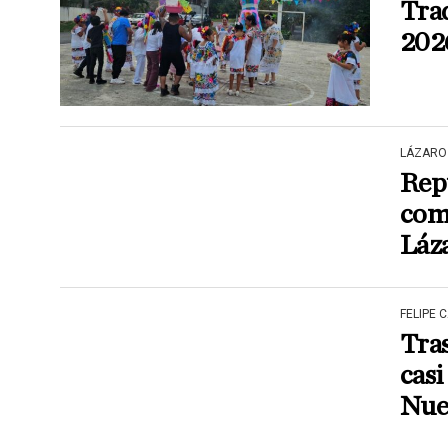
Trad
202
LÁZARO
Rep
com
Láz
FELIPE 
Tras
cas
Nue