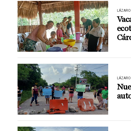
LÁZARO
Vaca
eco
Cár
LÁZARO
Nue
auto