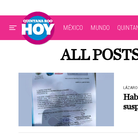
MÉXICO
MUNDO
QUINTA
ALL POST
LÁZARO
Hab
sus