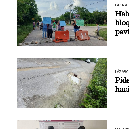
LÁZARO
Hab
bloq
pav
LÁZARO
Pide
haci