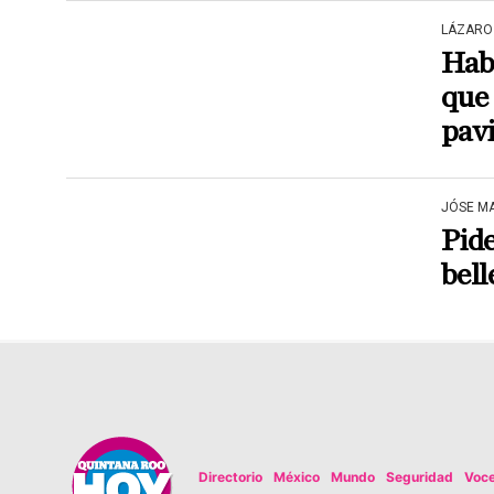
LÁZARO
Hab
que 
pavi
JÓSE M
Pid
bel
Directorio
México
Mundo
Seguridad
Voc