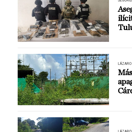
SEGURI
Ase
ilíc
Tul
LÁZARO
Más 
apa
Cár
LÁZARO