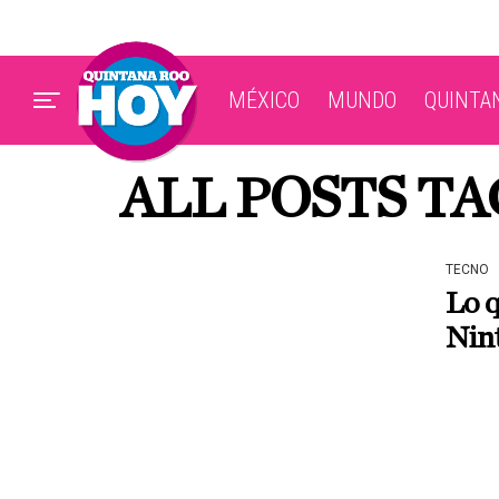
MÉXICO
MUNDO
QUINTA
ALL POSTS T
TECNO
Lo q
Nin