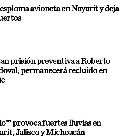
esploma avioneta en Nayarit y deja
uertos
an prisión preventiva a Roberto
doval; permanecerá recluido en
ic
io’” provoca fuertes lluvias en
rit, Jalisco y Michoacán