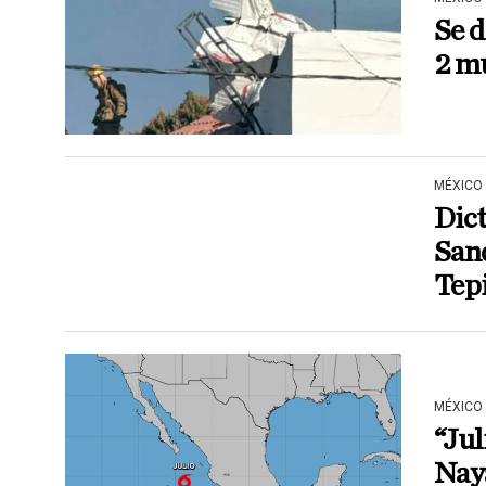
Se d
2 m
MÉXICO
Dict
San
Tep
MÉXICO
“Jul
Naya