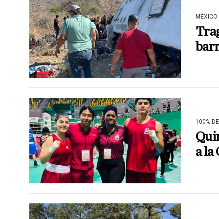
MÉXICO
Trag
barr
100% D
Quin
a l