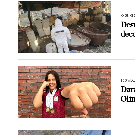
SEGURI
Des
dec
100% D
Dara
Oli