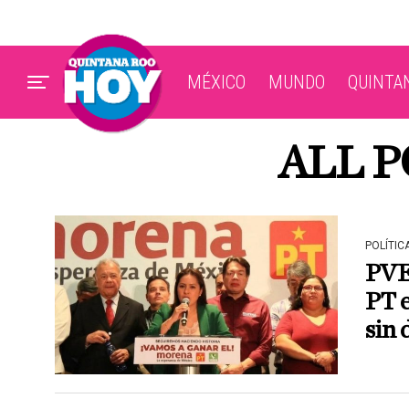
MÉXICO
MUNDO
QUINTA
ALL P
POLÍTIC
PVE
PT e
sin 