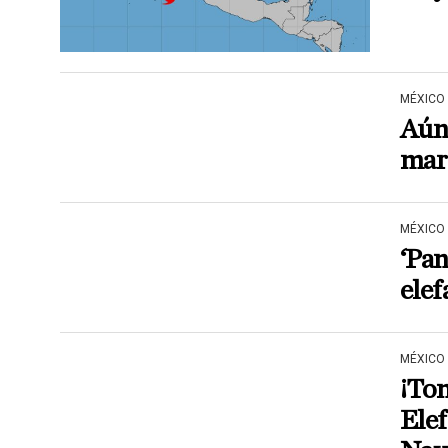
MÉXICO
Aún 
mari
MÉXICO
‘Pan
elef
MÉXICO
¡Tom
Elef