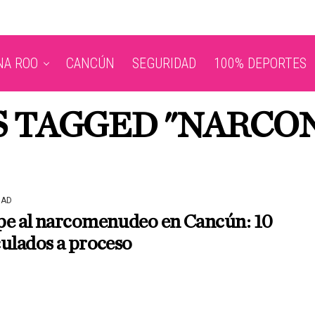
NA ROO
CANCÚN
SEGURIDAD
100% DEPORTES
S TAGGED "NARC
DAD
pe al narcomenudeo en Cancún: 10
ulados a proceso