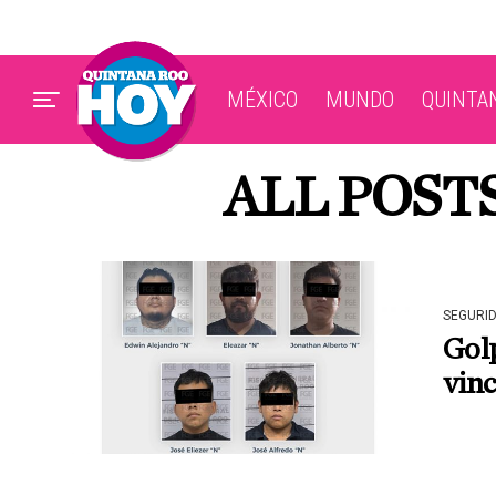
MÉXICO
MUNDO
QUINTA
ALL POST
SEGURI
Gol
vinc