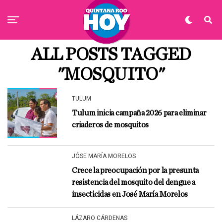
ALL POSTS TAGGED
"MOSQUITO"
TULUM
Tulum inicia campaña 2026 para eliminar
criaderos de mosquitos
JÓSE MARÍA MORELOS
Crece la preocupación por la presunta
resistencia del mosquito del dengue a
insecticidas en José María Morelos
LÁZARO CÁRDENAS