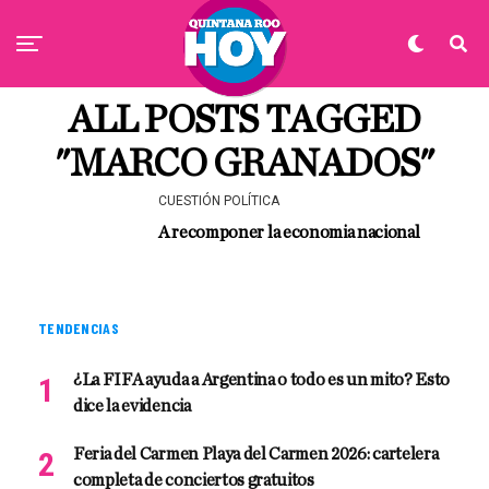
ALL POSTS TAGGED
"MARCO GRANADOS"
CUESTIÓN POLÍTICA
A recomponer la economia nacional
TENDENCIAS
¿La FIFA ayuda a Argentina o todo es un mito? Esto
dice la evidencia
Feria del Carmen Playa del Carmen 2026: cartelera
completa de conciertos gratuitos