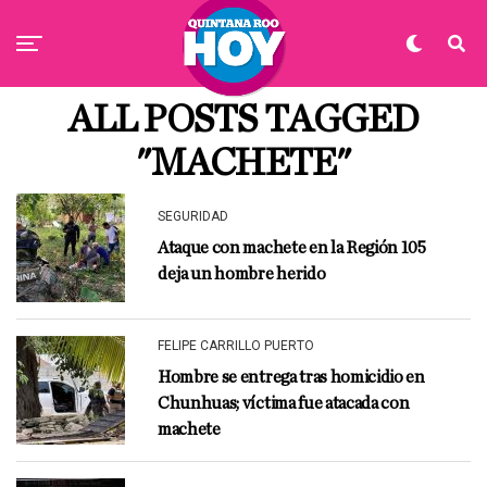
ALL POSTS TAGGED
"MACHETE"
SEGURIDAD
Ataque con machete en la Región 105
deja un hombre herido
FELIPE CARRILLO PUERTO
Hombre se entrega tras homicidio en
Chunhuas; víctima fue atacada con
machete