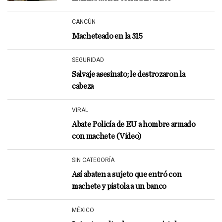
CANCÚN
Macheteado en la 315
SEGURIDAD
Salvaje asesinato; le destrozaron la
cabeza
VIRAL
Abate Policía de EU a hombre armado
con machete (Video)
SIN CATEGORÍA
Así abaten a sujeto que entró con
machete y pistola a un banco
MÉXICO