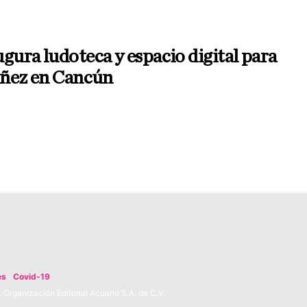
gura ludoteca y espacio digital para
iñez en Cancún
es
Covid-19
Organización Editorial Acuario S.A. de C.V.