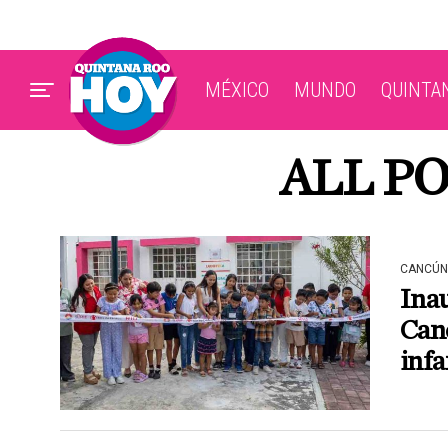
MÉXICO
MUNDO
QUINTA
ALL P
CANCÚN
Ina
Canc
infa