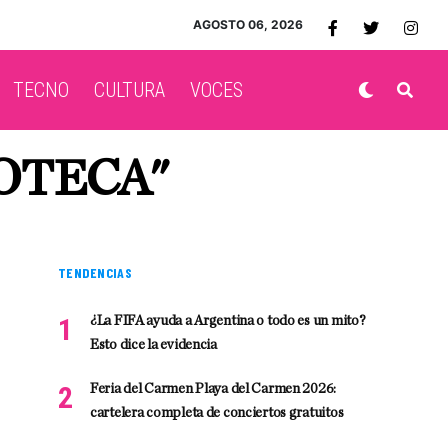
AGOSTO 06, 2026
TECNO
CULTURA
VOCES
OTECA"
TENDENCIAS
¿La FIFA ayuda a Argentina o todo es un mito?
Esto dice la evidencia
Feria del Carmen Playa del Carmen 2026:
cartelera completa de conciertos gratuitos