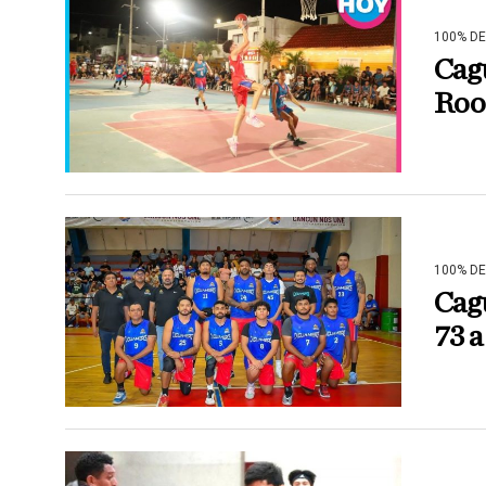
100% D
Cagu
Roos
100% D
Cag
73 