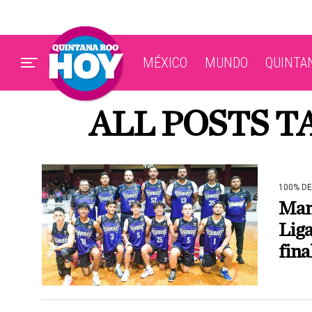
MÉXICO
MUNDO
QUINTA
ALL POSTS T
100% D
Mamb
Liga
fina