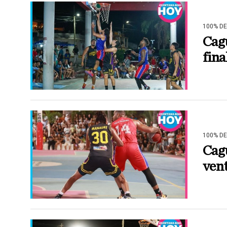
100% D
Cagu
fina
100% D
Cag
vent