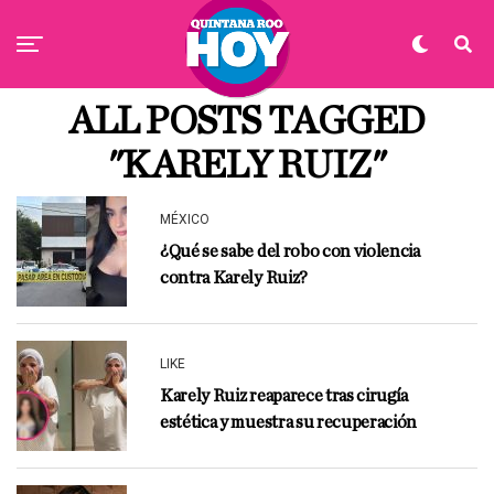
ALL POSTS TAGGED
"KARELY RUIZ"
MÉXICO
¿Qué se sabe del robo con violencia
contra Karely Ruiz?
LIKE
Karely Ruiz reaparece tras cirugía
estética y muestra su recuperación