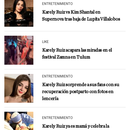
ENTRETENIMIENTO
Karely Ruiz vs Kim Shantal en
Supernova tras baja de Lupita Villalobos
LIKE
Karely Ruiz acapara las miradas en el
festival Zamna en Tulum
ENTRETENIMIENTO
Karely Ruiz sorprende a sus fans con su
recuperación postparto con fotos en
lencería
ENTRETENIMIENTO
Karely Ruiz ya es mamá y celebra la