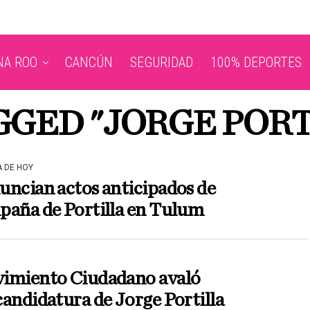
NA ROO
CANCÚN
SEGURIDAD
100% DEPORTES
GGED "JORGE POR
A DE HOY
ncian actos anticipados de
paña de Portilla en Tulum
imiento Ciudadano avaló
andidatura de Jorge Portilla