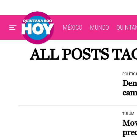
MÉXICO
MUNDO
QUINTA
ALL POSTS TA
POLÍTIC
Denu
cam
TULUM
Mov
prec