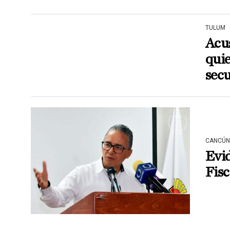
TULUM
Acus
quie
secu
CANCÚN
Evid
Fisc