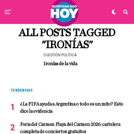
ALL POSTS TAGGED
"IRONÍAS"
CUESTIÓN POLÍTICA
Ironías de la vida
TENDENCIAS
¿La FIFA ayuda a Argentina o todo es un mito? Esto
dice la evidencia
Feria del Carmen Playa del Carmen 2026: cartelera
completa de conciertos gratuitos