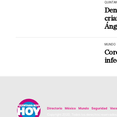
QUINTA
Denu
cria
Áng
MUNDO
Coro
infe
Directorio
México
Mundo
Seguridad
Voc
Copyright 2020. Todos los derechos reservados. 