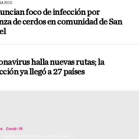
NA ROO
ncian foco de infección por
nza de cerdos en comunidad de San
el
navirus halla nuevas rutas; la
cción ya llegó a 27 países
es
Covid-19
Organización Editorial Acuario S.A. de C.V.