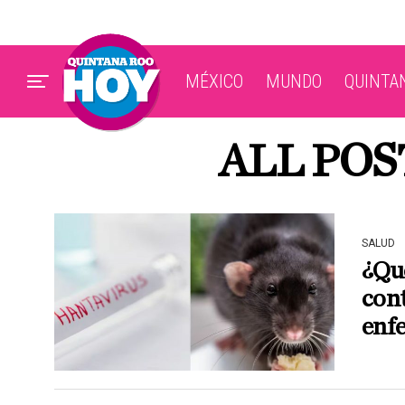
MÉXICO
MUNDO
QUINTA
ALL POS
SALUD
¿Qué
cont
enf