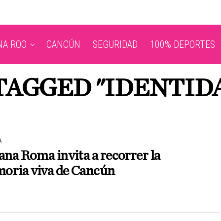
NA ROO
CANCÚN
SEGURIDAD
100% DEPORTES
 TAGGED "IDENTID
A
ana Roma invita a recorrer la
oria viva de Cancún