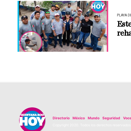
PLAYA 
Este
reha
Directorio
México
Mundo
Seguridad
Voc
Copyright 2020. Todos los derechos reservados. 