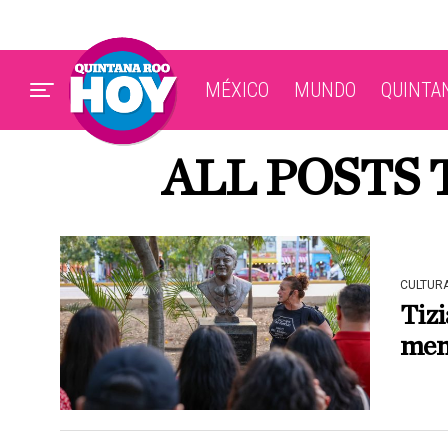
MÉXICO
MUNDO
QUINTA
ALL POSTS
CULTUR
Tizi
mem