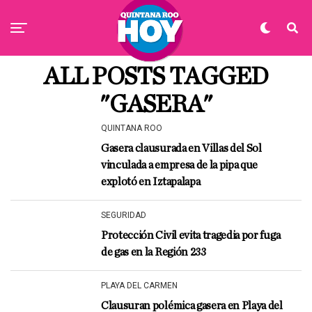
ALL POSTS TAGGED
"GASERA"
QUINTANA ROO
Gasera clausurada en Villas del Sol
vinculada a empresa de la pipa que
explotó en Iztapalapa
SEGURIDAD
Protección Civil evita tragedia por fuga
de gas en la Región 233
PLAYA DEL CARMEN
Clausuran polémica gasera en Playa del