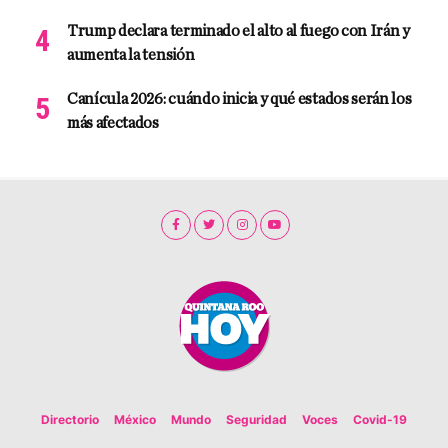
Trump declara terminado el alto al fuego con Irán y
aumenta la tensión
Canícula 2026: cuándo inicia y qué estados serán los
más afectados
Directorio
México
Mundo
Seguridad
Voces
Covid-19