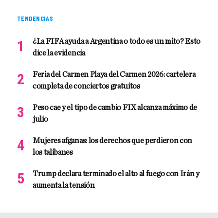
TENDENCIAS
¿La FIFA ayuda a Argentina o todo es un mito? Esto
dice la evidencia
Feria del Carmen Playa del Carmen 2026: cartelera
completa de conciertos gratuitos
Peso cae y el tipo de cambio FIX alcanza máximo de
julio
Mujeres afganas: los derechos que perdieron con
los talibanes
Trump declara terminado el alto al fuego con Irán y
aumenta la tensión