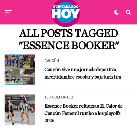
ALL POSTS TAGGED
"ESSENCE BOOKER"
CANCÚN
Cancún vive una jornada deportiva,
incertidumbre escolar y baja turística
100% DEPORTES
Essence Booker refuerza a El Calor de
Cancún Femenil rumbo a los playoffs
2026