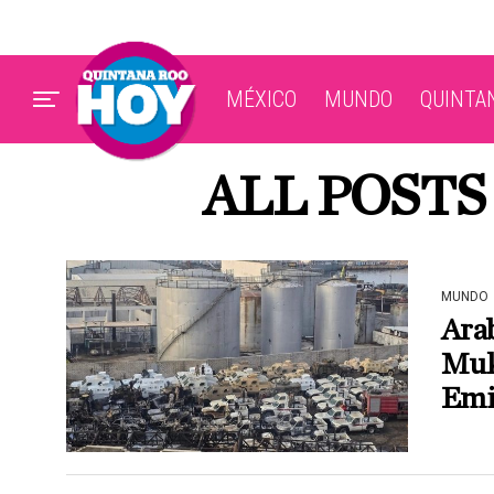
MÉXICO
MUNDO
QUINTA
ALL POSTS
MUNDO
Ara
Muka
Emi