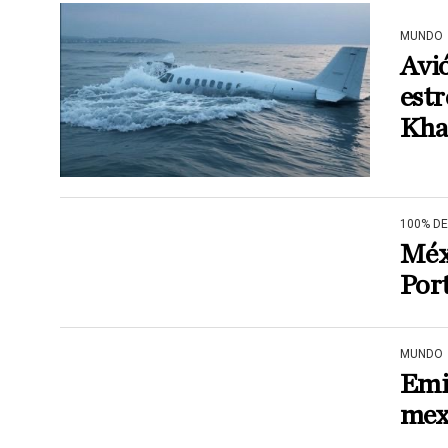
MUNDO
Avió
estr
Kha
100% D
Méxi
Port
MUNDO
Emir
mex