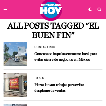
ALL POSTS TAGGED "EL
BUEN FIN"
QUINTANA ROO
Concanaco impulsa consumo local para
evitar cierre de negocios en México
TURISMO
Plazas lanzan rebajas para evitar
desplome de ventas